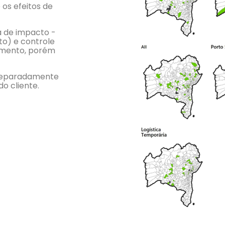
 os efeitos de
va de impacto -
o) e controle
tamento, porém
 separadamente
o cliente.