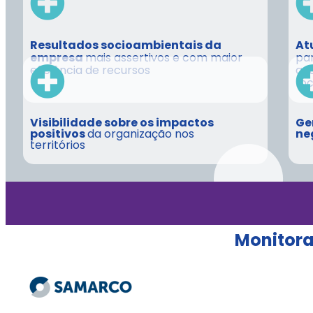
Resultados socioambientais da
At
empresa
mais assertivos e com maior
par
eficiência de recursos
qua
fo
Visibilidade sobre os impactos
Ge
positivos
da organização nos
ne
territórios
Monitora