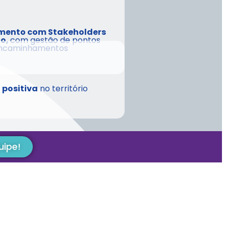
mento com Stakeholders
o,
com gestão de pontos
 encaminhamentos
 positiva
no território
uipe!