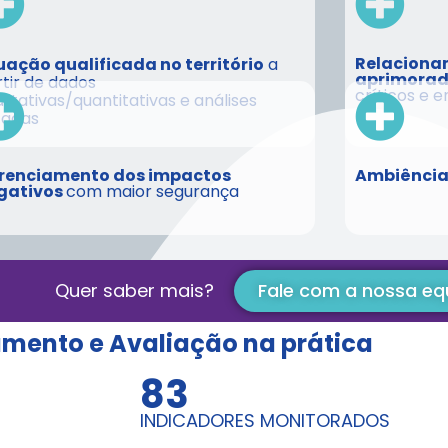
Relaciona
uação qualificada no território
a
aprimorad
tir de dados
críticos e
litativas/quantitativas e análises
cadas
renciamento dos impactos
Ambiência
gativos
com maior segurança
Quer saber mais?
Fale com a nossa eq
mento e Avaliação na prática
83
INDICADORES MONITORADOS