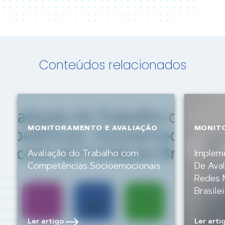
Conteúdos relacionados
MONITORAMENTO E AVALIAÇÃO
MONIT
Avaliação do Trabalho com
Implem
Competências Socioemocionais
De Aval
Redes 
Brasile
Ler artigo
Ler arti