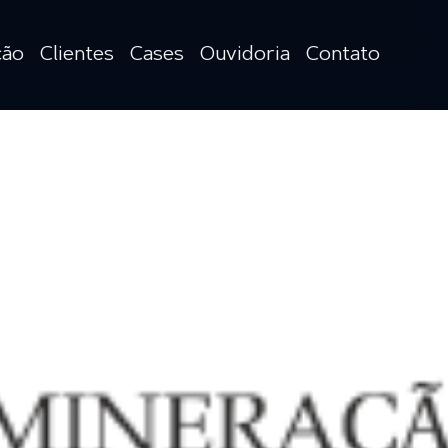
ção
Clientes
Cases
Ouvidoria
Contato
ção
sionárias
ovias,
as e
mento
os e
ções
s
veis
o