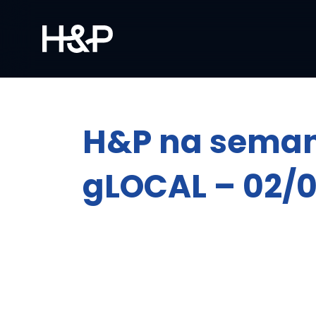
H&P na sema
gLOCAL – 02/0