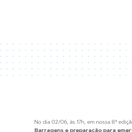
No dia 02/06, às 17h, em nossa 8ª edi
Barragens e
preparação
para
emer