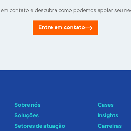
 em contato e descubra como podemos apoiar seu ne
Entre em contato
Sobre nós
Cases
Soluções
Insights
Setores de atuação
Carreiras