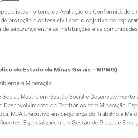
Povos
áreas
Indígenas &
que
specialistas no tema da Avaliação de Conformidade e
Comunidades
garantem
Tradicionais
 proteção e defesa civil com o objetivo de explorar 
conformidade,
 de segurança entre as instituições e as comunidades
resiliência
Diálogo
Social e
e
Relações
desenvolvimento
Institucionais
sustentável
blico do Estado de Minas Gerais – MPMG
)
para
Gestão Fundiária
empresas,
e
mbiente e Mineração
governos
Reassentamento
e
e Social, Mestre em Gestão Social e Desenvolvimento 
comunidades.
 e Desenvolvimento de Territórios com Mineração, E
Prevenção
Saiba
e Gestão
tica, MBA Executivo em Segurança do Trabalho e Meio
de Crises
mais
fluentes, Especializando em Gestão de Riscos e Emerg