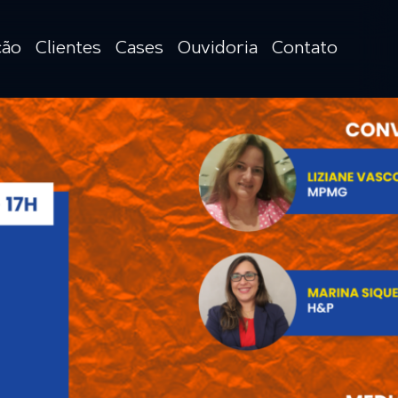
ção
Clientes
Cases
Ouvidoria
Contato
ção
sionárias
ovias,
as e
mento
os e
ções
s
veis
o