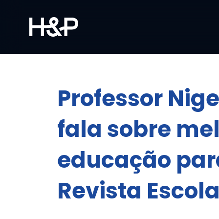
Professor Nige
fala sobre me
educação par
Revista Escol