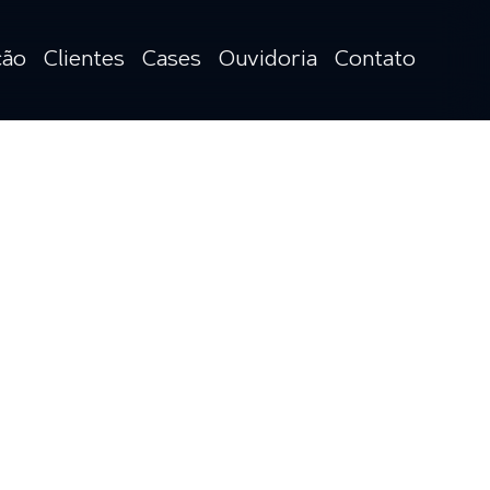
ção
Clientes
Cases
Ouvidoria
Contato
ção
sionárias
ovias,
as e
mento
os e
ções
s
veis
o