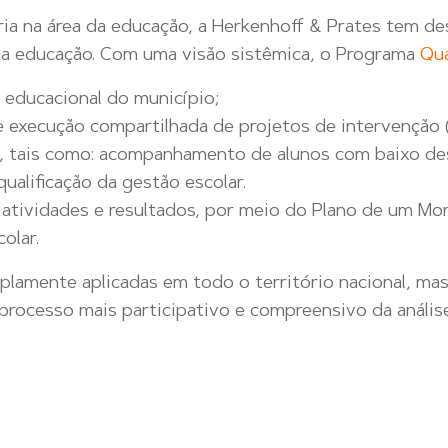
Povos
áreas
Indígenas &
ria na área da educação, a Herkenhoff & Prates tem d
que
Comunidades
 da educação. Com uma visão sistêmica, o Programa
Qua
garantem
Tradicionais
conformidade,
 educacional do município;
resiliência
Diálogo
e execução compartilhada de projetos de intervenção (
Social e
e
, tais como: acompanhamento de alunos com baixo de
Relações
desenvolvimento
ualificação da gestão escolar.
Institucionais
sustentável
tividades e resultados, por meio do Plano de um Mon
para
olar.
Gestão Fundiária
empresas,
e
lamente aplicadas em todo o território nacional, mas
governos
Reassentamento
ocesso mais participativo e compreensivo da análise
e
comunidades.
Prevenção
Saiba
e Gestão
de Crises
mais