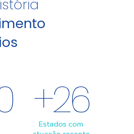
stória
imento
ios
0
+
26
Estados com