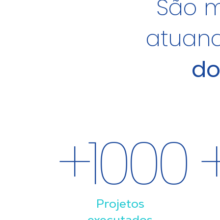
São m
atuan
do
+
1000
Projetos