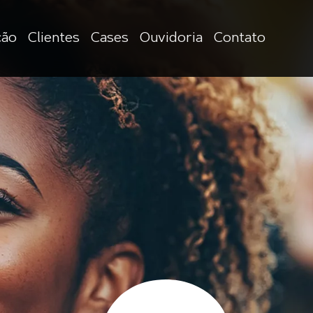
ção
Clientes
Cases
Ouvidoria
Contato
ção
sionárias
ovias,
as e
mento
os e
ções
s
veis
o