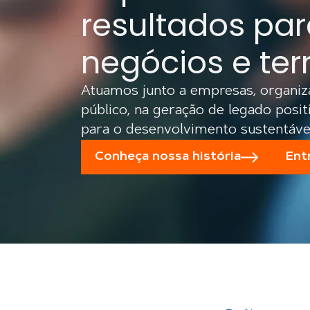
transformar o
resultados par
preciso
negócios e terr
Conheça a Wise Decisio, único forn
Atuamos junto a empresas, organiz
Índice de Pobreza Multidimensional
público, na geração de legado posit
da Universidade de Oxford.
para o desenvolvimento sustentável
Conheça o WiseDecisio
Conheça nossa história
Ent