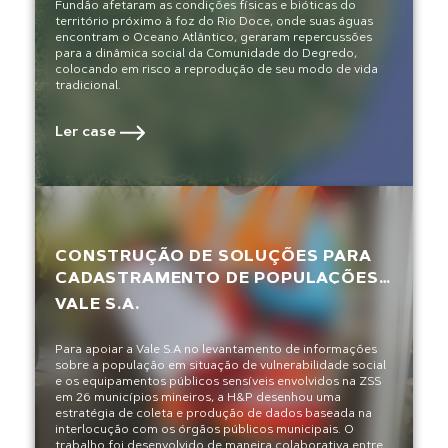
Fundão afetaram as condições físicas e bióticas do
território próximo à foz do Rio Doce, onde suas águas
encontram o Oceano Atlântico, geraram repercussões
para a dinâmica social da Comunidade do Degredo,
colocando em risco a reprodução de seu modo de vida
tradicional.
Ler case
CONSTRUÇÃO DE SOLUÇÕES PARA
CADASTRAMENTO DE POPULAÇÕES
EM SITUAÇÃO DE VULNERABILIDADE
VALE S.A.
EM ZONAS DE SALVAMENTO
SECUNDÁRIO DE BARRAGENS DE
Para apoiar a Vale S.A no levantamento de informações
MINERAÇÃO
sobre a população em situação de vulnerabilidade social
e os equipamentos públicos sensíveis envolvidos na ZSS
em 26 municípios mineiros, a H&P desenhou uma
estratégia de coleta e produção de dados baseada na
interlocução com os órgãos públicos municipais. O
trabalho foi desenvolvido de maneira colaborativa entre a