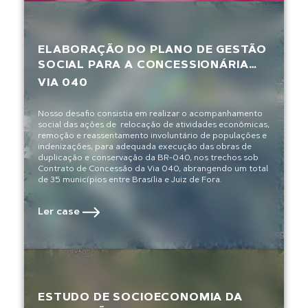
ELABORAÇÃO DO PLANO DE GESTÃO
SOCIAL PARA A CONCESSIONÁRIA
BR-040 S/A
VIA 040
Nosso desafio consistia em realizar o acompanhamento
social das ações de relocação de atividades econômicas,
remoção e reassentamento involuntário de populações e
indenizações, para adequada execução das obras de
duplicação e conservação da BR-040, nos trechos sob
Contrato de Concessão da Via 040, abrangendo um total
de 35 municípios entre Brasília e Juiz de Fora.
Ler case
ESTUDO DE SOCIOECONOMIA DA