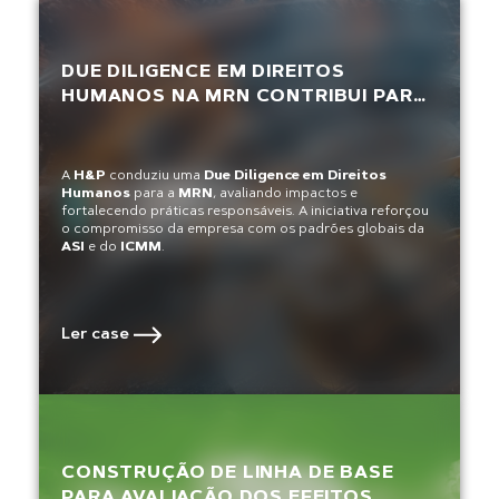
DUE DILIGENCE EM DIREITOS
HUMANOS NA MRN CONTRIBUI PARA
RECERTIFICAÇÃO DA MINERADORA
A
H&P
conduziu uma
Due Diligence em Direitos
Humanos
para a
MRN
, avaliando impactos e
fortalecendo práticas responsáveis. A iniciativa reforçou
o compromisso da empresa com os padrões globais da
ASI
e do
ICMM
.
Ler case
CONSTRUÇÃO DE LINHA DE BASE
PARA AVALIAÇÃO DOS EFEITOS