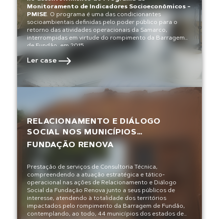
Monitoramento de Indicadores Socioeconômicos –
PMISE
. O programa é uma das condicionantes
socioambientais definidas pelo poder público para o
retorno das atividades operacionais da Samarco,
interrompidas em virtude do rompimento da Barragem
de Fundão, em 2015.
Ler case
RELACIONAMENTO E DIÁLOGO
SOCIAL NOS MUNICÍPIOS
IMPACTADOS PELO ROMPIMENTO DA
FUNDAÇÃO RENOVA
BARRAGEM DE FUNDÃO
Prestação de serviços de Consultoria Técnica,
compreendendo a atuação estratégica e tático-
operacional nas ações de Relacionamento e Diálogo
Social da Fundação Renova junto a seus públicos de
interesse, atendendo à totalidade dos territórios
impactados pelo rompimento da Barragem de Fundão,
contemplando, ao todo, 44 municípios dos estados de