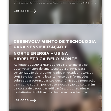
equipe de dados e de relações institucionais da H&P, que
se orgulha das soluções apresentadas e dos resultados
Ler case
entregues ao cliente.
DESENVOLVIMENTO DE TECNOLOGIA
PARA SENSIBILIZAÇÃO E
IDENTIFICAÇÃO DE COMUNIDADES
NORTE ENERGIA – USINA
NO ENTORNO DE GRANDES
HIDRELÉTRICA BELO MONTE
BARRAGENS
Ao longo de 2019, a H&P apoiou a Norte Energia no
desenvolvimento de uma tecnologia própria para
sensibilização de 13 comunidades envolvidas na ZAS da
UHE Belo Monte e no levantamento de informações
sobre as características socioeconômicas da população,
bem como sobre tipos de uso e ocupação do solo, além
da coleta de dados das edificações, propriedades e
benfeitorias. A H&P se orgulha desse trabalho, que
apresentou resultados favoráveis para a comunidade,
Ler case
cliente, entidades reguladoras e meio ambiente.