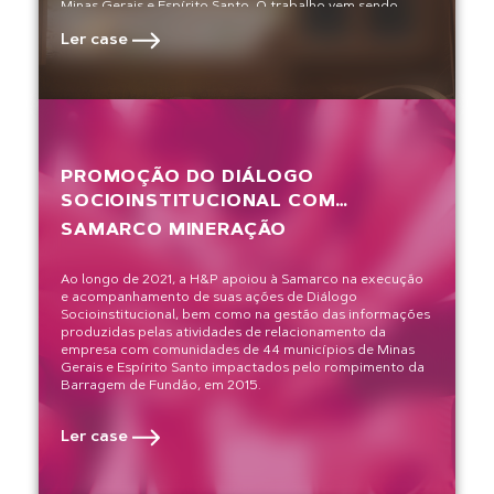
Minas Gerais e Espírito Santo. O trabalho vem sendo
realizado pela Herkenhoff & Prates desde agosto de 2017
Ler case
até o atual momento.
PROMOÇÃO DO DIÁLOGO
SOCIOINSTITUCIONAL COM
COMUNIDADES IMPACTADAS POR
SAMARCO MINERAÇÃO
EMERGÊNCIAS ENVOLVENDO
BARRAGENS DE REJEITOS DE
Ao longo de 2021, a H&P apoiou à Samarco na execução
MINERAÇÃO
e acompanhamento de suas ações de Diálogo
Socioinstitucional, bem como na gestão das informações
produzidas pelas atividades de relacionamento da
empresa com comunidades de 44 municípios de Minas
Gerais e Espírito Santo impactados pelo rompimento da
Barragem de Fundão, em 2015.
Ler case