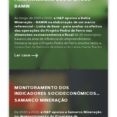
SOCIOECONÔMICOS E FISCAIS DA
BAMIN
ATUAÇÃO DA BAMIN NOS
TERRITÓRIOS DA SUA ÁREA DE
Ao longo de 2021 e 2022,
a H&P apoiou a Bahia
INFLUÊNCIA
Mineração – BAMIN na elaboração de um marco
referencial – Linha de Base – para avaliar os efeitos
das operações do Projeto Pedra de Ferro nas
dimensões socioeconômica e fiscal
de 30 municípios
baianos da área de influência do empreendimento.
Destaca-se que o Projeto Pedra de Ferro envolve tanto as
operações da Ferrovia de Integração Leste-Oeste Trecho
1 (FIOL1), quanto as atividades da Mina Pedra de Ferro e
Ler case
do Porto Sul, localizado no município de Ilhéus – BA.
MONITORAMENTO DOS
INDICADORES SOCIOECONÔMICOS
DOS TERRITÓRIOS DE INFLUÊNCIA DA
SAMARCO MINERAÇÃO
SAMARCO MINERAÇÃO
De 2020 a 2022,
a H&P apoiou a Samarco Mineração
no desenvolvimento do Programa de