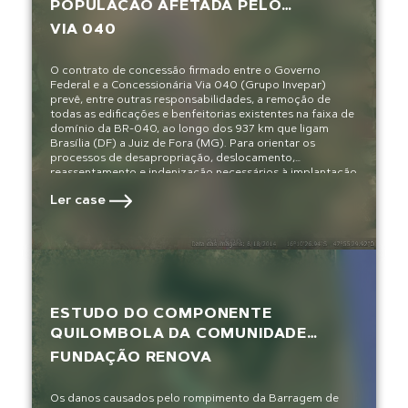
POPULAÇÃO AFETADA PELO
EMPREENDIMENTO DA
VIA 040
CONCESSIONÁRIA BR-040
O contrato de concessão firmado entre o Governo
Federal e a Concessionária Via 040 (Grupo Invepar)
prevê, entre outras responsabilidades, a remoção de
todas as edificações e benfeitorias existentes na faixa de
domínio da BR-040, ao longo dos 937 km que ligam
Brasília (DF) a Juiz de Fora (MG). Para orientar os
processos de desapropriação, deslocamento,
reassentamento e indenização necessários à implantação
do empreendimento, era preciso conhecer e entender a
Ler case
situação e as fragilidades de cada família e atividade
econômica situadas no local.
ESTUDO DO COMPONENTE
QUILOMBOLA DA COMUNIDADE
REMANESCENTE DE QUILOMBO DO
FUNDAÇÃO RENOVA
DEGREDO
Os danos causados pelo rompimento da Barragem de